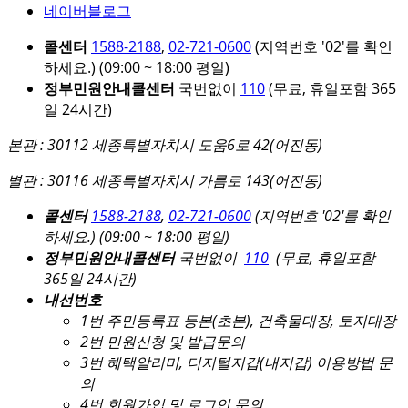
네이버블로그
콜센터
1588-2188
,
02-721-0600
(지역번호 '02'를 확인
하세요.)
(09:00 ~ 18:00 평일)
정부민원안내콜센터
국번없이
110
(무료, 휴일포함 365
일 24시간)
본관 : 30112 세종특별자치시 도움6로 42(어진동)
별관 : 30116 세종특별자치시 가름로 143(어진동)
콜센터
1588-2188
,
02-721-0600
(지역번호 '02'를 확인
하세요.)
(09:00 ~ 18:00 평일)
정부민원안내콜센터
국번없이
110
(무료, 휴일포함
365일 24시간)
내선번호
1번 주민등록표 등본(초본), 건축물대장, 토지대장
2번 민원신청 및 발급문의
3번 혜택알리미, 디지털지갑(내지갑) 이용방법 문
의
4번 회원가입 및 로그인 문의