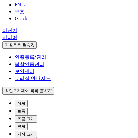
ENG
中文
Guide
어린이
시니어
지원
목록
펼치기
인증등록/관리
복합인증관리
보안센터
누리집 안내지도
화면크기
제어 목록
펼치기
작게
보통
조금 크게
크게
가장 크게